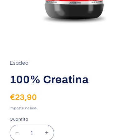
Apri
contenuti
multimediali
1
Esadea
in
finestra
modale
100% Creatina
Prezzo
€23,90
di
Imposte incluse.
listino
Quantità
Diminuisci
Aumenta