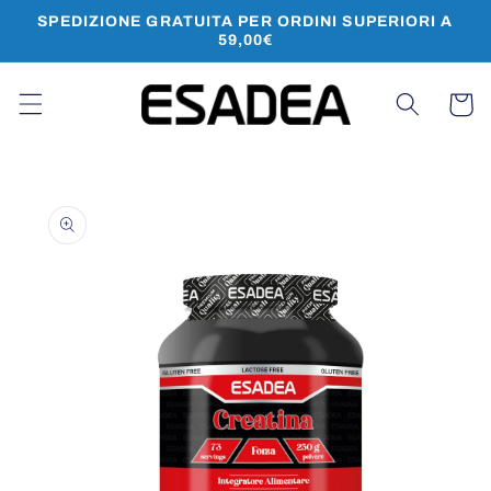
Vai
SPEDIZIONE GRATUITA PER ORDINI SUPERIORI A
direttamente
59,00€
ai contenuti
Carrello
Passa alle
informazioni
sul prodotto