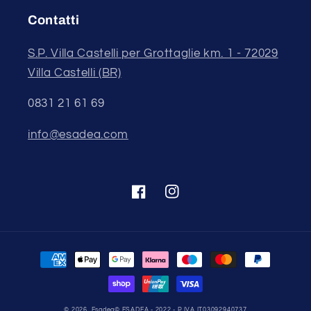
Contatti
S.P. Villa Castelli per Grottaglie km. 1 - 72029
Villa Castelli (BR)
0831 21 61 69
info@esadea.com
Facebook
Instagram
Metodi
di
pagamento
© 2026,
Esadea
© ESADEA - 2022 - P.IVA IT03092940737