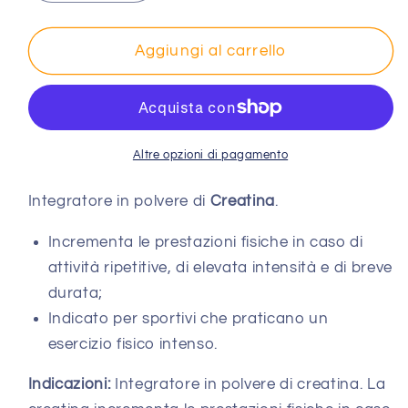
quantità
quantità
per
per
100%
100%
Aggiungi al carrello
Creatina
Creatina
Altre opzioni di pagamento
Integratore in polvere di
Creatina
.
Incrementa le prestazioni fisiche in caso di
attività ripetitive, di elevata intensità e di breve
durata;
Indicato per sportivi che praticano un
esercizio fisico intenso.
Indicazioni:
Integratore in polvere di creatina. La