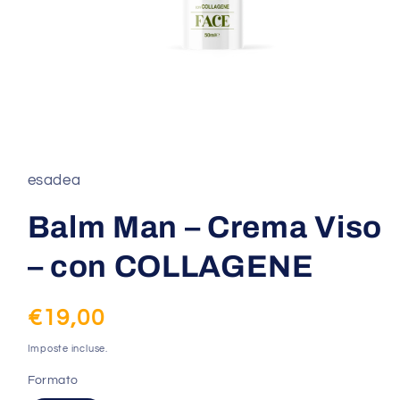
Apri
contenuti
multimediali
1
esadea
in
finestra
modale
Balm Man – Crema Viso
– con COLLAGENE
Prezzo
€19,00
di
Imposte incluse.
listino
Formato