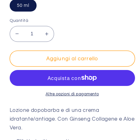
50 ml
Quantità
Diminuisci
Aumenta
quantità
quantità
per
per
Balm
Balm
Aggiungi al carrello
Man
Man
–
–
Crema
Crema
Viso
Viso
–
–
Altre opzioni di pagamento
con
con
COLLAGENE
COLLAGENE
Lozione dopobarba e di una crema
idratante/antiage. Con Ginseng Collagene e Aloe
Vera.